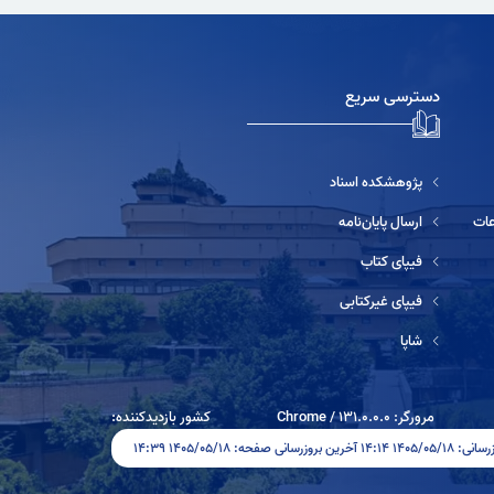
دسترسی سریع
پژوهشکده اسناد
ارسال پایان‌نامه
فیپای کتاب
فیپای غیرکتابی
شاپا
مرورگر:
131.0.0.0
/
Chrome
کشور بازدیدکننده:
روزرسانی صفحه: ۱۴۰۵/۰۵/۱۸ ۱۴:۳۹