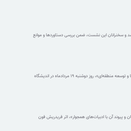
عاد جهانی پیام عاشورا و جایگاه این فرهنگ در هویت تمدنی
 شد و سخنرانان این نشست، ضمن بررسی دستاوردها و موانع
 تأکید کردند.
چهارمین نشست از سلسله‌نشست‌های تخصصی «توسعه و امنیت آبی» با موضوع «طرح‌های انتقال آب از دریا و توسعه منطقه‌ای»، روز دوشنبه ۱۹ مردادماه در اندیشگاه
و پیوند آن با ادبیات‌های همجوار»، اثر فریدریش فون
 پهلوی و ارتباط آن با دیگر سنت‌های ادبی ارائه می‌کند.