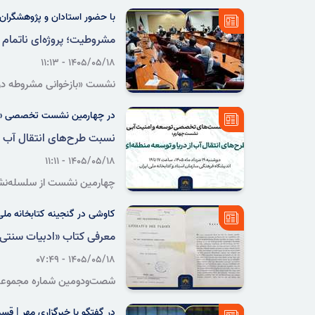
مطالعات سیاسی و بین‌المللی 
با حضور استادان و پژوهشگران 
ایران تأکید کردند.
مشروطیت؛ پروژه‌ای ناتمام
۱۴۰۵/۰۵/۱۸ - ۱۱:۱۳
نشست «بازخوانی مشروطه در ا
تاریخی انقلاب مشروطه، بر تد
در چهارمین نشست تخصصی «تو
نسبت طرح‌های انتقال آب از
۱۴۰۵/۰۵/۱۸ - ۱۱:۱۱
فرهنگی سازمان اسناد و کتابخا
کاوشی در گنجینه کتابخانه ملی ا
معرفی کتاب «ادبیات سنتی 
۱۴۰۵/۰۵/۱۸ - ۰۷:۴۹
شصت‌ودومین شماره مجموعه «ک
اشپیگل، اختصاص دارد؛ اثری ک
در گفتگو با خبرگزاری مهر | ق