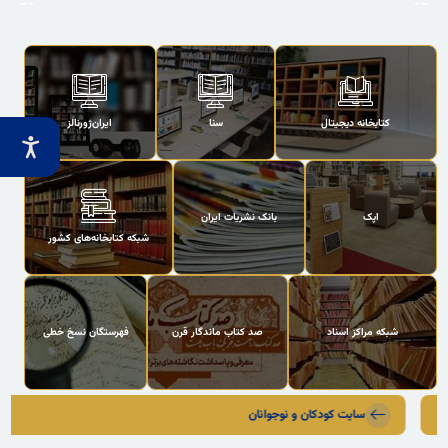
کتابخانه دیجیتال
سنا
ایران‌ژورنالز
اپک
بانک نشریات ایران
شبکه کتابخانه‌های کشور
شبکه مراکز اسناد
صد کتاب ماندگار قرن
فهرستگان نسخ خطی
سایت کودکان و نوجوانان