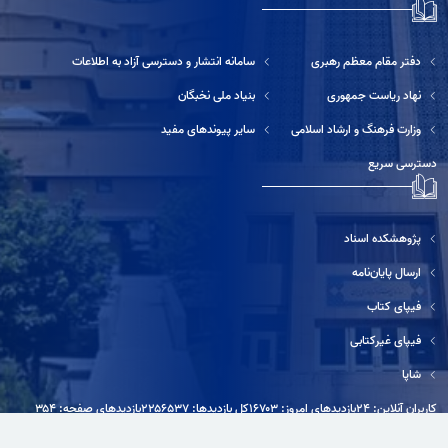
دفتر مقام معظم رهبری
سامانه انتشار و دسترسی آزاد به اطلاعات
نهاد ریاست جمهوری
بنیاد ملی نخبگان
وزارت فرهنگ و ارشاد اسلامی
سایر پیوندهای مفید
دسترسی سریع
پژوهشکده اسناد
ارسال پایان‌نامه
فیپای کتاب
فیپای غیرکتابی
شاپا
کاربران آنلاین: ۲۴
بازدیدهای امروز: ۱۶۷۰۳
کل بازدیدها: ۲۲۵۶۵۳۷
بازدیدهای صفحه: ۳۵۴
ip: ۲۱۶.۷۳.۲۱۷.۸۵
مرورگر:
131.0.0.0
/
Chrome
کشور بازدیدکننده: