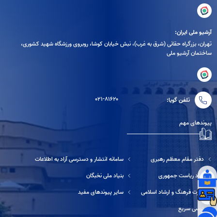
آرشیو ملی ایران:
تهران، بزرگراه حقانی (شرق به غرب)، نبش خیابان کوشا، روبروی ورزشگاه شهید کشوری،
ساختمان آرشیو ملی
۰۲۱-۸۱۶۲۰
تلفن گویا:
پیوندهای مهم
دفتر مقام معظم رهبری
سامانه انتشار و دسترسی آزاد به اطلاعات
نهاد ریاست جمهوری
بنیاد ملی نخبگان
وزارت فرهنگ و ارشاد اسلامی
سایر پیوندهای مفید
دسترسی سریع