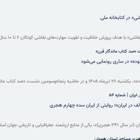
بداری و اطلاع‌رسانی» (داکا) دعوت کرد.
اشی» در کتابخانه ملی
ورش خلاقیت و تقویت مهارت‌های نقاشی کودکان ۶ تا ۱۰ سال، در تالار محمود حکیمی کتابخانه ملی برگزار می‌شود.
 «صد کتاب ماندگار قرن»
ده» در ساری رونمایی می‌شود
مجموعه چهارجلدی «راه ستوده»، یکشنبه ۲۸ تیرماه ۱۴۰۵ و در حاشیه پنجاه‌
د.
یران | شماره ۵۶
ف در ایران»؛ روایتی از ایران سده چهارم هجری
کتاب «سفرنامه ابودلف در ایران (در سال ۳۴۱ هجری)»، یکی از منابع ارزشمند جغرافی
ادن، راه‌های ارتباطی، آداب و رسوم و ویژگی‌های طبیعی ایران در سده چهارم هج
 هنری مساجد استان همدان