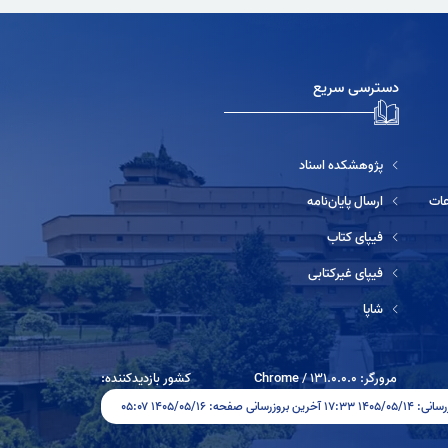
دسترسی سریع
پژوهشکده اسناد
ارسال پایان‌نامه
فیپای کتاب
فیپای غیرکتابی
شاپا
مرورگر:
131.0.0.0
/
Chrome
کشور بازدیدکننده:
وزرسانی صفحه: ۱۴۰۵/۰۵/۱۶ ۰۵:۰۷