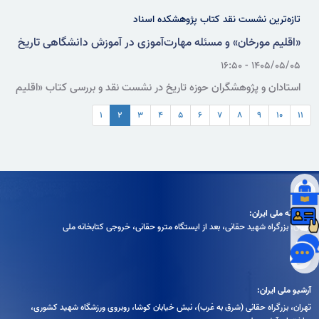
تازه‌ترین نشست نقد کتاب پژوهشکده اسناد
«اقلیم مورخان» و مسئله مهارت‌آموزی در آموزش دانشگاهی تاریخ
۱۴۰۵/۰۵/۰۵ - ۱۶:۵۰
استادان و پژوهشگران حوزه تاریخ در نشست نقد و بررسی کتاب «اقلیم
مورخان؛ مهارت‌های تاریخ‌ورزی علمی»، ضمن تأکید بر ضرورت بازنگری در
۱
۲
۳
۴
۵
۶
۷
۸
۹
۱۰
۱۱
آموزش دانشگاهی تاریخ، ظرفیت‌های آموزشی و کاستی‌های این اثر را در
زمینه مهارت‌آموزی، منبع‌شناسی، توصیف، تفسیر و روایت‌پردازی بررسی
کردند.
کتابخانه ملی ایران:
تهران، بزرگراه شهيد حقانی، بعد از ايستگاه مترو حقانی، خروجی كتابخانه ملی
آرشیو ملی ایران:
تهران، بزرگراه حقانی (شرق به غرب)، نبش خیابان کوشا، روبروی ورزشگاه شهید کشوری،