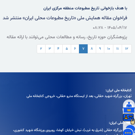
با هدف بازخوانی تاریخ مطبوعات منطقه مرکزی ایران
فراخوان مقاله همایش ملی «تاریخ مطبوعات محلی ایران» منتشر شد
۱۴۰۵/۰۴/۱۷ - ۰۸:۲۸
پژوهشگران حوزه تاریخ، رسانه و مطالعات محلی می‌توانند با ارائه مقاله
درباره نقش و تحولات مطبوعات استان‌های اصفهان، مرکزی و چهارمحال و
۲
۳
۴
۵
۶
۷
۸
۹
۱۰
۱۱
۱۲
بختیاری، در این رویداد علمی مشارکت کنند؛ مهلت ارسال چکیده مقالات تا
۳۱ مردادماه ۱۴۰۵ تعیین شده است.
کتابخانه ملی ایران:
تهران، بزرگراه شهيد حقانی، بعد از ايستگاه مترو حقانی، خروجی كتابخانه ملی
آرشیو ملی ایران:
تهران، بزرگراه حقانی (شرق به غرب)، نبش خیابان کوشا، روبروی ورزشگاه شهید کشوری،