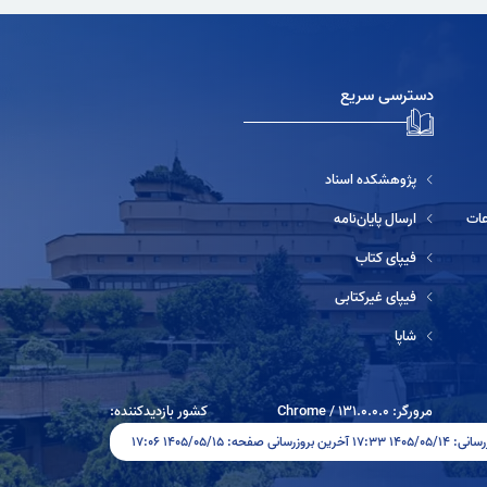
دسترسی سریع
پژوهشکده اسناد
ارسال پایان‌نامه
فیپای کتاب
فیپای غیرکتابی
شاپا
مرورگر:
131.0.0.0
/
Chrome
کشور بازدیدکننده:
وزرسانی صفحه: ۱۴۰۵/۰۵/۱۵ ۱۷:۰۶