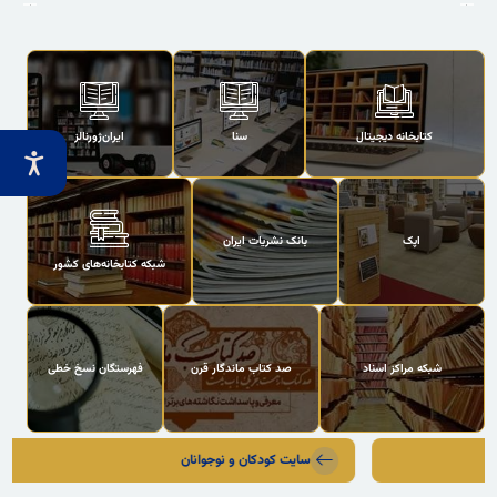
کتابخانه دیجیتال
سنا
ایران‌ژورنالز
اپک
بانک نشریات ایران
شبکه کتابخانه‌های کشور
شبکه مراکز اسناد
صد کتاب ماندگار قرن
فهرستگان نسخ خطی
سایت کودکان و نوجوانان